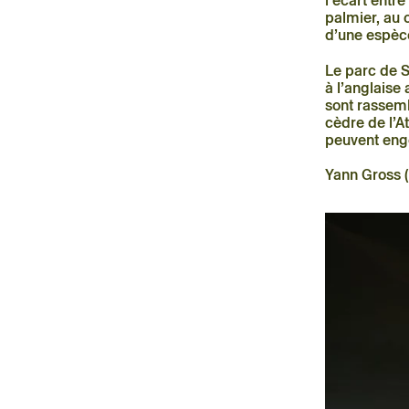
l’écart entr
palmier, au c
d’une espèce
Le parc de S
à l’anglaise
sont rassem
cèdre de l’A
peuvent eng
Yann Gross (C