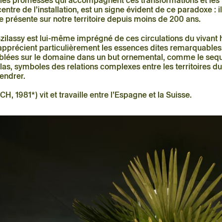
e les promesses qui accompagnent ces transformations et les ré
entre de l’installation, est un signe évident de ce paradoxe : i
 présente sur notre territoire depuis moins de 200 ans.
zilassy est lui-même imprégné de ces circulations du vivant 
 apprécient particulièrement les essences dites remarquable
blées sur le domaine dans un but ornemental, comme le sequ
tlas, symboles des relations complexes entre les territoires d
endrer.
H, 1981*) vit et travaille entre l’Espagne et la Suisse.