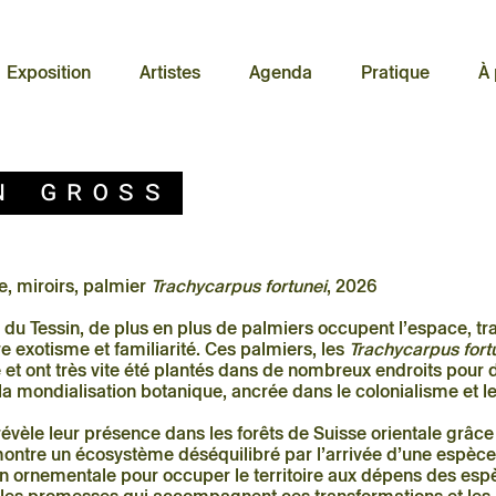
Exposition
Artistes
Agenda
Pratique
À
n Gross
, miroirs, palmier
Trachycarpus fortunei
, 2026
t du Tessin, de plus en plus de palmiers occupent l’espace, t
re exotisme et familiarité. Ces palmiers, les
Trachycarpus fort
 et ont très vite été plantés dans de nombreux endroits pour 
a mondialisation botanique, ancrée dans le colonialisme et l
évèle leur présence dans les forêts de Suisse orientale grâc
montre un écosystème déséquilibré par l’arrivée d’une espèce
ion ornementale pour occuper le territoire aux dépens des es