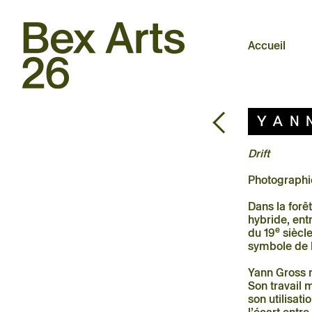
30.05 – 03.10.2026
Triennale d’art contemporain
en plein air
Accueil
Accueil
Exposition
Retour
Artistes
Yan
Agenda
Pratique
Drift
À propos
Photographie
Dans la forê
hybride, ent
e
du 19
siècle
symbole de l
Yann Gross r
Son travail 
son utilisat