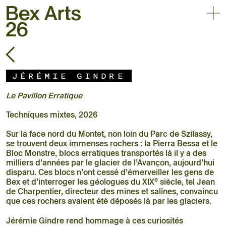
Affic
Retour
30.05 – 03.10.2026
Triennale d’art contemporain
en plein air
Jérémie Gindre
Accueil
Le Pavillon Erratique
Exposition
Artistes
Techniques mixtes, 2026
Agenda
Sur la face nord du Montet, non loin du Parc de Szilassy,
Pratique
se trouvent deux immenses rochers : la Pierra Bessa et le
Bloc Monstre, blocs erratiques transportés là il y a des
À propos
milliers d’années par le glacier de l’Avançon, aujourd’hui
disparu. Ces blocs n’ont cessé d’émerveiller les gens de
e
Bex et d’interroger les géologues du XIX
siècle, tel Jean
de Charpentier, directeur des mines et salines, convaincu
que ces rochers avaient été déposés là par les glaciers.
Jérémie Gindre rend hommage à ces curiosités