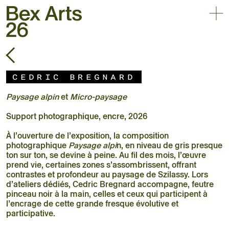
Affic
Retour
30.05 – 03.10.2026
Triennale d’art contemporain
en plein air
Cedric Bregnard
Accueil
Paysage alpin
et
Micro-paysage
Exposition
Artistes
Support photographique, encre, 2026
Agenda
À l’ouverture de l’exposition, la composition
Pratique
photographique
Paysage alpi
n, en niveau de gris presque
ton sur ton, se devine à peine. Au fil des mois, l’œuvre
À propos
prend vie, certaines zones s’assombrissent, offrant
contrastes et profondeur au paysage de Szilassy. Lors
d’ateliers dédiés, Cedric Bregnard accompagne, feutre
pinceau noir à la main, celles et ceux qui participent à
l’encrage de cette grande fresque évolutive et
participative.