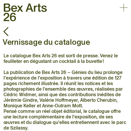
Affic
Retour
30.05 – 03.10.2026
Triennale d’art contemporain
Vernissage du catalogue
en plein air
Accueil
Le catalogue Bex Arts 26 est sorti de presse. Venez le
Exposition
feuilleter en dégustant un cocktail à la buvette !
Artistes
La publication de Bex Arts 26 – Génies du lieu prolonge
Agenda
l’expérience de l’exposition à travers une édition de 127
Pratique
pages richement illustrée. Il réunit les notices et les
photographies de l’ensemble des œuvres, réalisées par
À propos
Cédric Widmer, ainsi que des contributions inédites de
Jérémie Gindre, Valérie Hoffmeyer, Alberto Cherubin,
Monique Keller et Anne-Outram Mott.
Pensé comme un réel objet éditorial, le catalogue offre
une lecture complémentaire de l’exposition, de ses
œuvres et du dialogue qu’elles entretiennent avec le parc
de Szilassy.