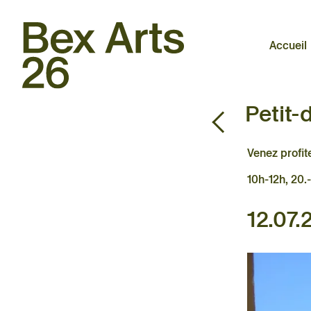
30.05 – 03.10.2026
Triennale d’art contemporain
en plein air
Accueil
Accueil
Exposition
Retour
Petit-
Artistes
Agenda
Pratique
Venez profite
À propos
10h-12h, 20.
12.07.