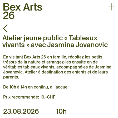
Affic
Retour
30.05 – 03.10.2026
Triennale d’art contemporain
Atelier jeune public « Tableaux
en plein air
vivants » avec Jasmina Jovanovic
Accueil
Exposition
En visitant Bex Arts 26 en famille, récoltez les petits
Artistes
trésors de la nature et arrangez-les ensuite en de
Agenda
véritables tableaux vivants, accompagné·es de Jasmina
Jovanovic. Atelier à destination des enfants et de leurs
Pratique
parents.
À propos
De 10h à 14h en continu, à l’accueil
Prix recommandé: 10.-CHF
23.08.2026
10h